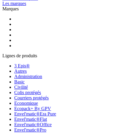
Les marques
Marques
Lignes de produits
3 Epis®
Autres
Administration
Basic
Civilité
Colis protégés
Courriers protégés
Economique
Ecopack+ By GPV
Envel'matic®Era Pure
Envel'matic®Flat
Envel'matic®Office
Envel'matic®Pro