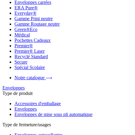
Enveloppes carrées
ERA Pure®
Everyday®
Gamme Print neutre
Gamme Routage neutre
Green®Eco
Médical
Pochettes Cadeaux
Premier®
Premier® Laser
Recyclé Standard
Secure
Spécial Scolaire
Notre catalogue
Enveloppes
Type de produit
Accessoires d'emballage
Enveloppes
Enveloppes de mise sous pli automatique
Type de fermeture/usages
Enveloppes autocollantes