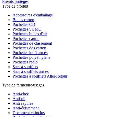
Envois protégés
Type de produit
Accessoires d'emballage
Boites carton
Pochettes CD
Pochettes SUMO
Pochettes bulles d'air
Pochettes carton
Pochettes de classement
Pochettes dos carton
Pochettes kraft armés
Pochettes polyéthylène
Pochettes radio
Sacs à soufflets
Sacs à soufflets armés
Pochettes à soufflets Aller/Retour
Type de fermeture/usages
Anti-choc
Anti-pli
Anti-rayures
Anti-éclatement
Document ci-inclus