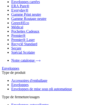
Enveloppes carrées
ERA Pure®
Everyday®
Gamme Print neutre
Gamme Routage neutre
Green®Eco
Médical
Pochettes Cadeaux
Premier®
Premier® Laser
Recyclé Standard
Secure
Spécial Scolaire
Notre catalogue
Enveloppes
Type de produit
Accessoires d'emballage
Enveloppes
Enveloppes de mise sous pli automatique
Type de fermeture/usages
Enveloppes autocollantes