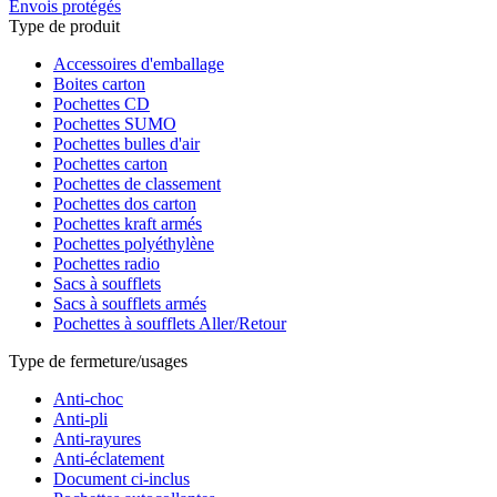
Envois protégés
Type de produit
Accessoires d'emballage
Boites carton
Pochettes CD
Pochettes SUMO
Pochettes bulles d'air
Pochettes carton
Pochettes de classement
Pochettes dos carton
Pochettes kraft armés
Pochettes polyéthylène
Pochettes radio
Sacs à soufflets
Sacs à soufflets armés
Pochettes à soufflets Aller/Retour
Type de fermeture/usages
Anti-choc
Anti-pli
Anti-rayures
Anti-éclatement
Document ci-inclus