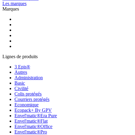
Les marques
Marques
Lignes de produits
3 Epis®
Autres
Administration
Basic
Civilité
Colis protégés
Courriers protégés
Economique
Ecopack+ By GPV
Envel'matic®Era Pure
Envel'matic®Flat
Envel'matic®Office
Envel'matic®Pro