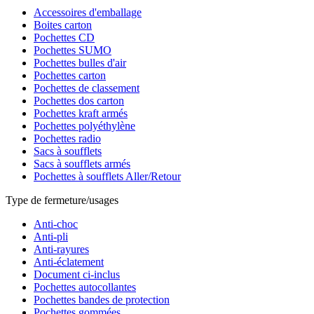
Accessoires d'emballage
Boites carton
Pochettes CD
Pochettes SUMO
Pochettes bulles d'air
Pochettes carton
Pochettes de classement
Pochettes dos carton
Pochettes kraft armés
Pochettes polyéthylène
Pochettes radio
Sacs à soufflets
Sacs à soufflets armés
Pochettes à soufflets Aller/Retour
Type de fermeture/usages
Anti-choc
Anti-pli
Anti-rayures
Anti-éclatement
Document ci-inclus
Pochettes autocollantes
Pochettes bandes de protection
Pochettes gommées