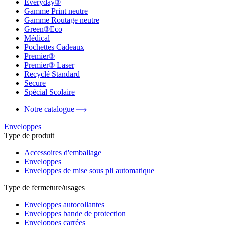
Everyday®
Gamme Print neutre
Gamme Routage neutre
Green®Eco
Médical
Pochettes Cadeaux
Premier®
Premier® Laser
Recyclé Standard
Secure
Spécial Scolaire
Notre catalogue
Enveloppes
Type de produit
Accessoires d'emballage
Enveloppes
Enveloppes de mise sous pli automatique
Type de fermeture/usages
Enveloppes autocollantes
Enveloppes bande de protection
Enveloppes carrées