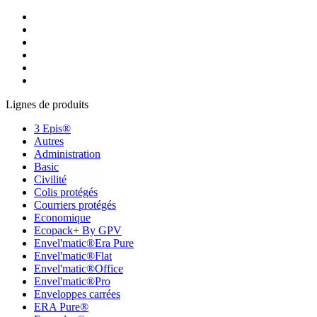
Lignes de produits
3 Epis®
Autres
Administration
Basic
Civilité
Colis protégés
Courriers protégés
Economique
Ecopack+ By GPV
Envel'matic®Era Pure
Envel'matic®Flat
Envel'matic®Office
Envel'matic®Pro
Enveloppes carrées
ERA Pure®