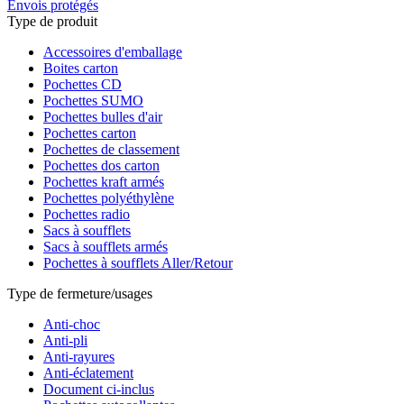
Envois protégés
Type de produit
Accessoires d'emballage
Boites carton
Pochettes CD
Pochettes SUMO
Pochettes bulles d'air
Pochettes carton
Pochettes de classement
Pochettes dos carton
Pochettes kraft armés
Pochettes polyéthylène
Pochettes radio
Sacs à soufflets
Sacs à soufflets armés
Pochettes à soufflets Aller/Retour
Type de fermeture/usages
Anti-choc
Anti-pli
Anti-rayures
Anti-éclatement
Document ci-inclus