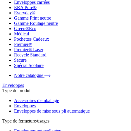
Enveloppes carrées
ERA Pure®
Everyday®
Gamme Print neutre
Gamme Routage neutre
Green®Eco
Médical
Pochettes Cadeaux
Premier®
Premier® Laser
Recyclé Standard
Secure
Spécial Scolaire
Notre catalogue
Enveloppes
Type de produit
Accessoires d'emballage
Enveloppes
Enveloppes de mise sous pli automatique
Type de fermeture/usages
Enveloppes autocollantes