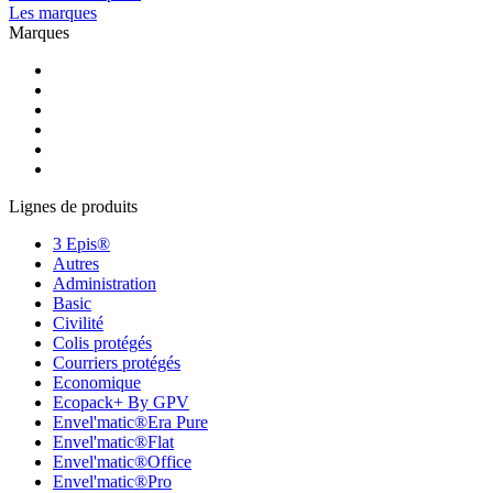
Les marques
Marques
Lignes de produits
3 Epis®
Autres
Administration
Basic
Civilité
Colis protégés
Courriers protégés
Economique
Ecopack+ By GPV
Envel'matic®Era Pure
Envel'matic®Flat
Envel'matic®Office
Envel'matic®Pro