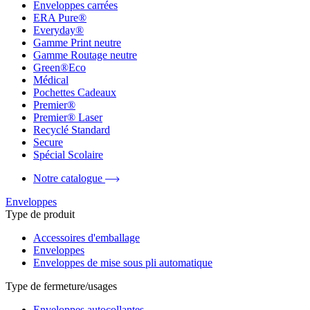
Enveloppes carrées
ERA Pure®
Everyday®
Gamme Print neutre
Gamme Routage neutre
Green®Eco
Médical
Pochettes Cadeaux
Premier®
Premier® Laser
Recyclé Standard
Secure
Spécial Scolaire
Notre catalogue
Enveloppes
Type de produit
Accessoires d'emballage
Enveloppes
Enveloppes de mise sous pli automatique
Type de fermeture/usages
Enveloppes autocollantes