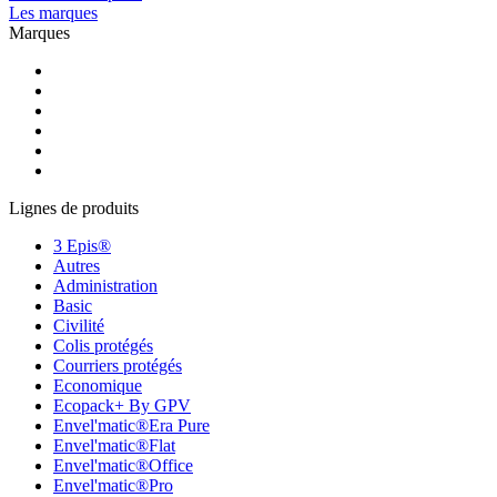
Les marques
Marques
Lignes de produits
3 Epis®
Autres
Administration
Basic
Civilité
Colis protégés
Courriers protégés
Economique
Ecopack+ By GPV
Envel'matic®Era Pure
Envel'matic®Flat
Envel'matic®Office
Envel'matic®Pro