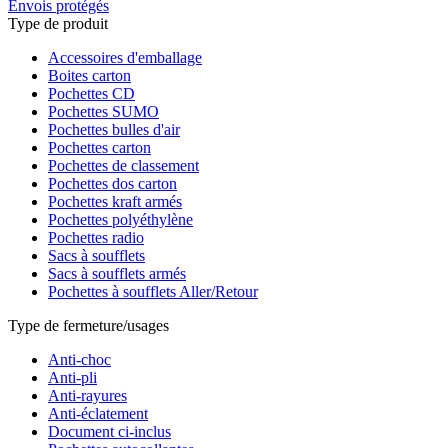
Envois protégés
Type de produit
Accessoires d'emballage
Boites carton
Pochettes CD
Pochettes SUMO
Pochettes bulles d'air
Pochettes carton
Pochettes de classement
Pochettes dos carton
Pochettes kraft armés
Pochettes polyéthylène
Pochettes radio
Sacs à soufflets
Sacs à soufflets armés
Pochettes à soufflets Aller/Retour
Type de fermeture/usages
Anti-choc
Anti-pli
Anti-rayures
Anti-éclatement
Document ci-inclus