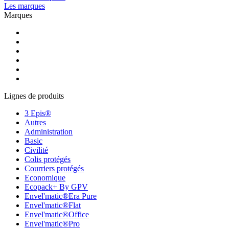
Les marques
Marques
Lignes de produits
3 Epis®
Autres
Administration
Basic
Civilité
Colis protégés
Courriers protégés
Economique
Ecopack+ By GPV
Envel'matic®Era Pure
Envel'matic®Flat
Envel'matic®Office
Envel'matic®Pro