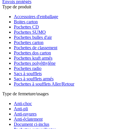
Envois protégés
Type de produit
Accessoires d'emballage
Boites carton
Pochettes CD
Pochettes SUMO
Pochettes bulles d'air
Pochettes carton
Pochettes de classement
Pochettes dos carton
Pochettes kraft armés
Pochettes polyéthylène
Pochettes radio
Sacs à soufflets
Sacs à soufflets armés
Pochettes à soufflets Aller/Retour
Type de fermeture/usages
Anti-choc
Anti-pli
Anti-rayures
Anti-éclatement
Document ci-inclus