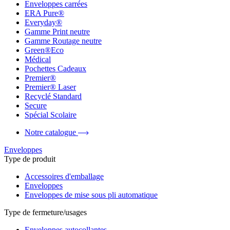
Enveloppes carrées
ERA Pure®
Everyday®
Gamme Print neutre
Gamme Routage neutre
Green®Eco
Médical
Pochettes Cadeaux
Premier®
Premier® Laser
Recyclé Standard
Secure
Spécial Scolaire
Notre catalogue
Enveloppes
Type de produit
Accessoires d'emballage
Enveloppes
Enveloppes de mise sous pli automatique
Type de fermeture/usages
Enveloppes autocollantes