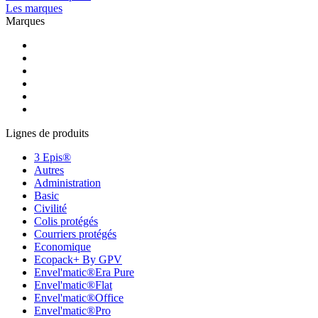
Les marques
Marques
Lignes de produits
3 Epis®
Autres
Administration
Basic
Civilité
Colis protégés
Courriers protégés
Economique
Ecopack+ By GPV
Envel'matic®Era Pure
Envel'matic®Flat
Envel'matic®Office
Envel'matic®Pro