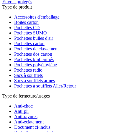
Envois protégés
Type de produit
Accessoires d'emballage
Boites carton
Pochettes CD
Pochettes SUMO
Pochettes bulles d'air
Pochettes carton
Pochettes de classement
Pochettes dos carton
Pochettes kraft armés
Pochettes polyéthylène
Pochettes radio
Sacs à soufflets
Sacs à soufflets armés
Pochettes à soufflets Aller/Retour
Type de fermeture/usages
Anti-choc
Anti-pli
Anti-rayures
Anti-éclatement
Document ci-inclus