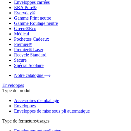
Enveloppes carrées
ERA Pure®
Everyday®
Gamme Print neutre
Gamme Routage neutre
Green®Eco
Médical
Pochettes Cadeaux
Premier®
Premier® Laser
Recyclé Standard
Secure
Spécial Scolaire
Notre catalogue
Enveloppes
Type de produit
Accessoires d'emballage
Enveloppes
Enveloppes de mise sous pli automatique
Type de fermeture/usages
Enveloppes autocollantes