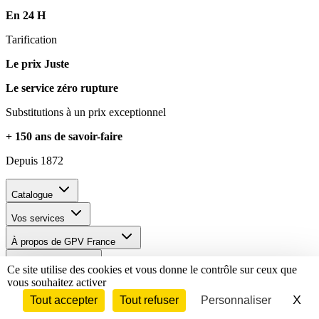
En 24 H
Tarification
Le prix Juste
Le service zéro rupture
Substitutions à un prix exceptionnel
+ 150 ans de savoir-faire
Depuis 1872
Catalogue
Vos services
À propos de GPV France
Je personnalise
Ce site utilise des cookies et vous donne le contrôle sur ceux que
vous souhaitez activer
X
Ma
Tout accepter
Tout refuser
Personnaliser