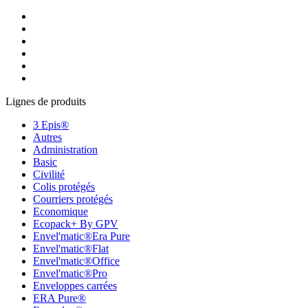
Lignes de produits
3 Epis®
Autres
Administration
Basic
Civilité
Colis protégés
Courriers protégés
Economique
Ecopack+ By GPV
Envel'matic®Era Pure
Envel'matic®Flat
Envel'matic®Office
Envel'matic®Pro
Enveloppes carrées
ERA Pure®