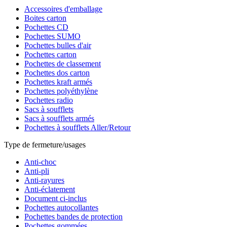
Accessoires d'emballage
Boites carton
Pochettes CD
Pochettes SUMO
Pochettes bulles d'air
Pochettes carton
Pochettes de classement
Pochettes dos carton
Pochettes kraft armés
Pochettes polyéthylène
Pochettes radio
Sacs à soufflets
Sacs à soufflets armés
Pochettes à soufflets Aller/Retour
Type de fermeture/usages
Anti-choc
Anti-pli
Anti-rayures
Anti-éclatement
Document ci-inclus
Pochettes autocollantes
Pochettes bandes de protection
Pochettes gommées