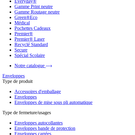
Everyday®
Gamme Print neutre
Gamme Routage neutre
Green®Eco
Médical
Pochettes Cadeaux
Premier®
Premier® Laser
Recyclé Standard
Secure
Spécial Scolaire
Notre catalogue
Enveloppes
Type de produit
Accessoires d'emballage
Enveloppes
Enveloppes de mise sous pli automatique
Type de fermeture/usages
Enveloppes autocollantes
Enveloppes bande de protection
Enveloppes carrées