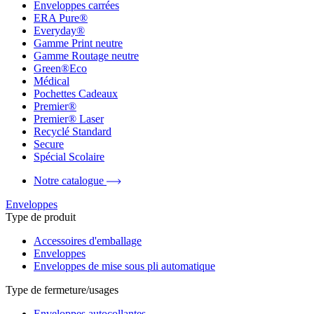
Enveloppes carrées
ERA Pure®
Everyday®
Gamme Print neutre
Gamme Routage neutre
Green®Eco
Médical
Pochettes Cadeaux
Premier®
Premier® Laser
Recyclé Standard
Secure
Spécial Scolaire
Notre catalogue
Enveloppes
Type de produit
Accessoires d'emballage
Enveloppes
Enveloppes de mise sous pli automatique
Type de fermeture/usages
Enveloppes autocollantes