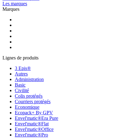
Les marques
Marques
Lignes de produits
3 Epis®
Autres
Administration
Basic
Civilité
Colis protégés
Courriers protégés
Economique
Ecopack+ By GPV
Envel'matic®Era Pure
Envel'matic®Flat
Envel'matic®Office
Envel'matic®Pro