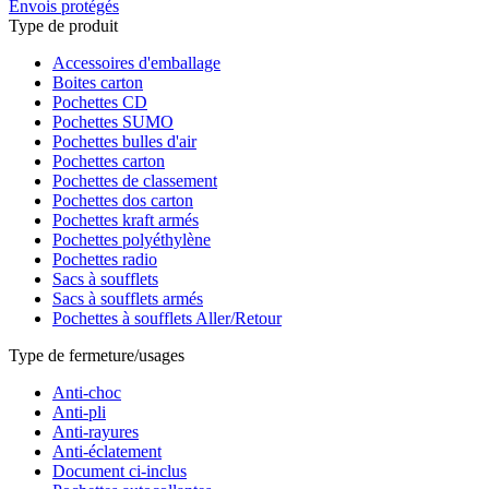
Envois protégés
Type de produit
Accessoires d'emballage
Boites carton
Pochettes CD
Pochettes SUMO
Pochettes bulles d'air
Pochettes carton
Pochettes de classement
Pochettes dos carton
Pochettes kraft armés
Pochettes polyéthylène
Pochettes radio
Sacs à soufflets
Sacs à soufflets armés
Pochettes à soufflets Aller/Retour
Type de fermeture/usages
Anti-choc
Anti-pli
Anti-rayures
Anti-éclatement
Document ci-inclus