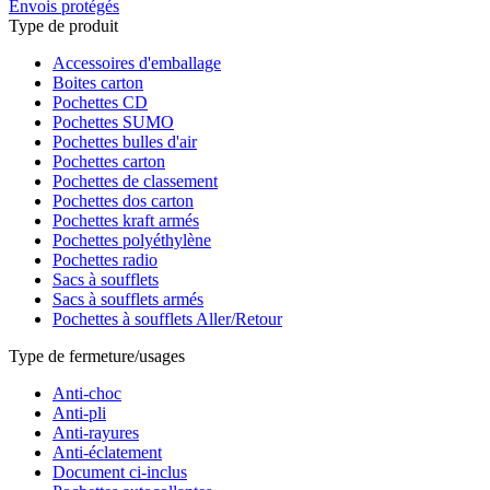
Envois protégés
Type de produit
Accessoires d'emballage
Boites carton
Pochettes CD
Pochettes SUMO
Pochettes bulles d'air
Pochettes carton
Pochettes de classement
Pochettes dos carton
Pochettes kraft armés
Pochettes polyéthylène
Pochettes radio
Sacs à soufflets
Sacs à soufflets armés
Pochettes à soufflets Aller/Retour
Type de fermeture/usages
Anti-choc
Anti-pli
Anti-rayures
Anti-éclatement
Document ci-inclus