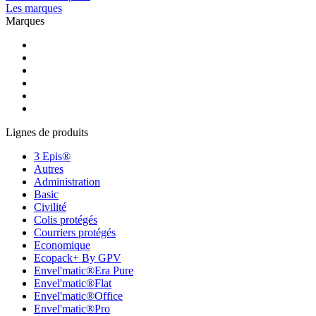
Les marques
Marques
Lignes de produits
3 Epis®
Autres
Administration
Basic
Civilité
Colis protégés
Courriers protégés
Economique
Ecopack+ By GPV
Envel'matic®Era Pure
Envel'matic®Flat
Envel'matic®Office
Envel'matic®Pro