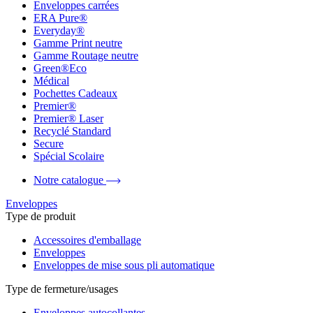
Enveloppes carrées
ERA Pure®
Everyday®
Gamme Print neutre
Gamme Routage neutre
Green®Eco
Médical
Pochettes Cadeaux
Premier®
Premier® Laser
Recyclé Standard
Secure
Spécial Scolaire
Notre catalogue
Enveloppes
Type de produit
Accessoires d'emballage
Enveloppes
Enveloppes de mise sous pli automatique
Type de fermeture/usages
Enveloppes autocollantes