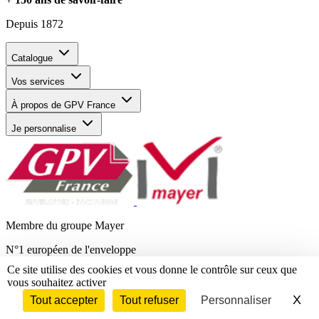
Depuis 1872
Catalogue
Vos services
À propos de GPV France
Je personnalise
Membre du groupe Mayer
N°1 européen de l'enveloppe
Ce site utilise des cookies et vous donne le contrôle sur ceux que
Mentions légales
vous souhaitez activer
Données personnelles et cookies
X
Ma
CGV
Tout accepter
Tout refuser
Personnaliser
Contact