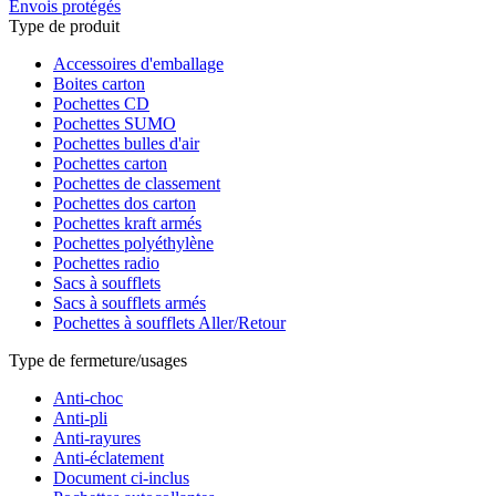
Envois protégés
Type de produit
Accessoires d'emballage
Boites carton
Pochettes CD
Pochettes SUMO
Pochettes bulles d'air
Pochettes carton
Pochettes de classement
Pochettes dos carton
Pochettes kraft armés
Pochettes polyéthylène
Pochettes radio
Sacs à soufflets
Sacs à soufflets armés
Pochettes à soufflets Aller/Retour
Type de fermeture/usages
Anti-choc
Anti-pli
Anti-rayures
Anti-éclatement
Document ci-inclus