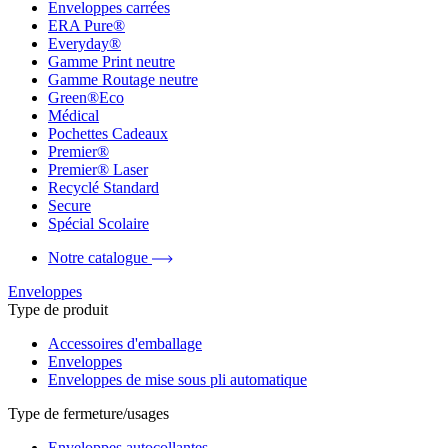
Enveloppes carrées
ERA Pure®
Everyday®
Gamme Print neutre
Gamme Routage neutre
Green®Eco
Médical
Pochettes Cadeaux
Premier®
Premier® Laser
Recyclé Standard
Secure
Spécial Scolaire
Notre catalogue
Enveloppes
Type de produit
Accessoires d'emballage
Enveloppes
Enveloppes de mise sous pli automatique
Type de fermeture/usages
Enveloppes autocollantes