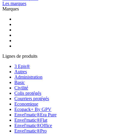
Les marques
Marques
Lignes de produits
3 Epis®
Autres
Administration
Basic
Civilité
Colis protégés
Courriers protégés
Economique
Ecopack+ By GPV
Envel'matic®Era Pure
Envel'matic®Flat
Envel'matic®Office
Envel'matic®Pro