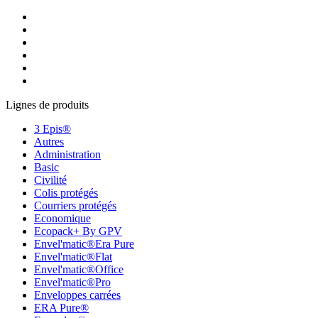
Lignes de produits
3 Epis®
Autres
Administration
Basic
Civilité
Colis protégés
Courriers protégés
Economique
Ecopack+ By GPV
Envel'matic®Era Pure
Envel'matic®Flat
Envel'matic®Office
Envel'matic®Pro
Enveloppes carrées
ERA Pure®