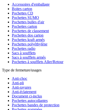
Accessoires d'emballage
Boites carton
Pochettes CD
Pochettes SUMO
Pochettes bulles d'air
Pochettes carton
Pochettes de classement
Pochettes dos carton
Pochettes kraft armés
Pochettes polyéthylène
Pochettes radio
Sacs à soufflets
Sacs à soufflets armés
Pochettes à soufflets Aller/Retour
Type de fermeture/usages
Anti-choc
Anti-pli
Anti-rayures
Anti-éclatement
Document ci-inclus
Pochettes autocollantes
Pochettes bandes de protection
Pochettes gommées