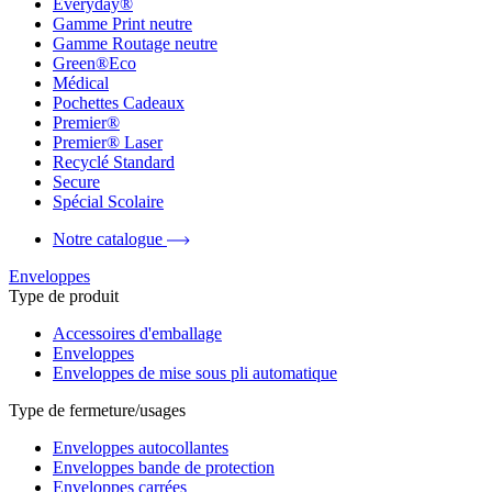
Everyday®
Gamme Print neutre
Gamme Routage neutre
Green®Eco
Médical
Pochettes Cadeaux
Premier®
Premier® Laser
Recyclé Standard
Secure
Spécial Scolaire
Notre catalogue
Enveloppes
Type de produit
Accessoires d'emballage
Enveloppes
Enveloppes de mise sous pli automatique
Type de fermeture/usages
Enveloppes autocollantes
Enveloppes bande de protection
Enveloppes carrées