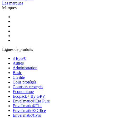
Les marques
Marques
Lignes de produits
3 Epis®
Autres
Administration
Basic
Civilité
Colis protégés
Courriers protégés
Economique
Ecopack+ By GPV
Envel'matic®Era Pure
Envel'matic®Flat
Envel'matic®Office
Envel'matic®Pro