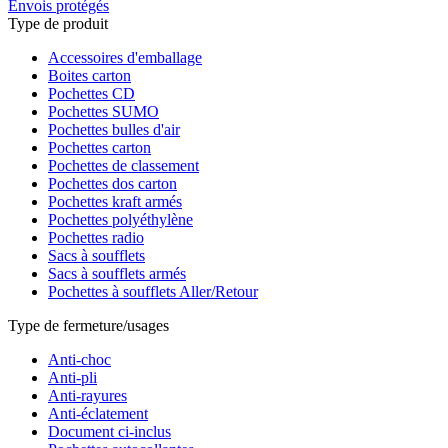
Envois protégés
Type de produit
Accessoires d'emballage
Boites carton
Pochettes CD
Pochettes SUMO
Pochettes bulles d'air
Pochettes carton
Pochettes de classement
Pochettes dos carton
Pochettes kraft armés
Pochettes polyéthylène
Pochettes radio
Sacs à soufflets
Sacs à soufflets armés
Pochettes à soufflets Aller/Retour
Type de fermeture/usages
Anti-choc
Anti-pli
Anti-rayures
Anti-éclatement
Document ci-inclus