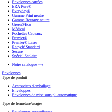
Enveloppes carrées
ERA Pure®
Everyday®
Gamme Print neutre
Gamme Routage neutre
Green®Eco
Médical
Pochettes Cadeaux
Premier®
Premier® Laser
Recyclé Standard
Secure
Spécial Scolaire
Notre catalogue
Enveloppes
Type de produit
Accessoires d'emballage
Enveloppes
Enveloppes de mise sous pli automatique
Type de fermeture/usages
Enveloppes autocollantes