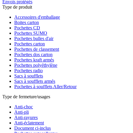
Envois protégés
Type de produit
Accessoires d'emballage
Boites carton
Pochettes CD
Pochettes SUMO
Pochettes bulles d'air
Pochettes carton
Pochettes de classement
Pochettes dos carton
Pochettes kraft armés
Pochettes polyéthylène
Pochettes radio
Sacs à soufflets
Sacs à soufflets armés
Pochettes à soufflets Aller/Retour
Type de fermeture/usages
Anti-choc
Anti-pli
Anti-rayures
Anti-éclatement
Document ci-inclus