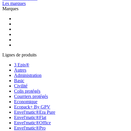
Les marques
Marques
Lignes de produits
3 Epis®
Autres
Administration
Basic
Civilité
Colis protégés
Courriers protégés
Economique
Ecopack+ By GPV
Envel'matic®Era Pure
Envel'matic®Flat
Envel'matic®Office
Envel'matic®Pro