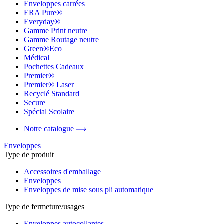
Enveloppes carrées
ERA Pure®
Everyday®
Gamme Print neutre
Gamme Routage neutre
Green®Eco
Médical
Pochettes Cadeaux
Premier®
Premier® Laser
Recyclé Standard
Secure
Spécial Scolaire
Notre catalogue
Enveloppes
Type de produit
Accessoires d'emballage
Enveloppes
Enveloppes de mise sous pli automatique
Type de fermeture/usages
Enveloppes autocollantes