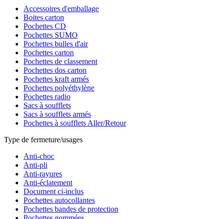
Accessoires d'emballage
Boites carton
Pochettes CD
Pochettes SUMO
Pochettes bulles d'air
Pochettes carton
Pochettes de classement
Pochettes dos carton
Pochettes kraft armés
Pochettes polyéthylène
Pochettes radio
Sacs à soufflets
Sacs à soufflets armés
Pochettes à soufflets Aller/Retour
Type de fermeture/usages
Anti-choc
Anti-pli
Anti-rayures
Anti-éclatement
Document ci-inclus
Pochettes autocollantes
Pochettes bandes de protection
Pochettes gommées