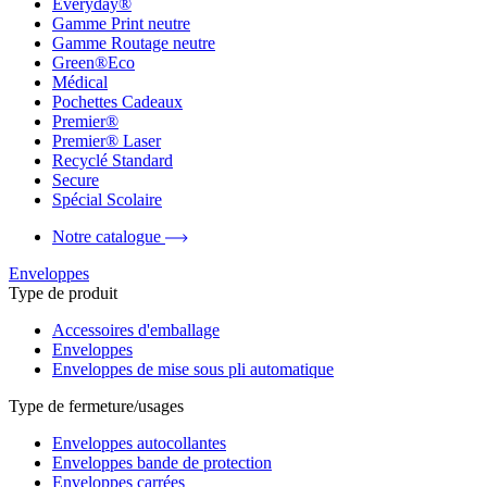
Everyday®
Gamme Print neutre
Gamme Routage neutre
Green®Eco
Médical
Pochettes Cadeaux
Premier®
Premier® Laser
Recyclé Standard
Secure
Spécial Scolaire
Notre catalogue
Enveloppes
Type de produit
Accessoires d'emballage
Enveloppes
Enveloppes de mise sous pli automatique
Type de fermeture/usages
Enveloppes autocollantes
Enveloppes bande de protection
Enveloppes carrées