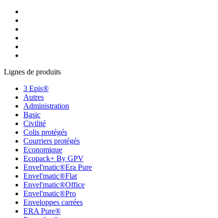
Lignes de produits
3 Epis®
Autres
Administration
Basic
Civilité
Colis protégés
Courriers protégés
Economique
Ecopack+ By GPV
Envel'matic®Era Pure
Envel'matic®Flat
Envel'matic®Office
Envel'matic®Pro
Enveloppes carrées
ERA Pure®