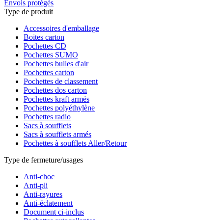
Envois protégés
Type de produit
Accessoires d'emballage
Boites carton
Pochettes CD
Pochettes SUMO
Pochettes bulles d'air
Pochettes carton
Pochettes de classement
Pochettes dos carton
Pochettes kraft armés
Pochettes polyéthylène
Pochettes radio
Sacs à soufflets
Sacs à soufflets armés
Pochettes à soufflets Aller/Retour
Type de fermeture/usages
Anti-choc
Anti-pli
Anti-rayures
Anti-éclatement
Document ci-inclus