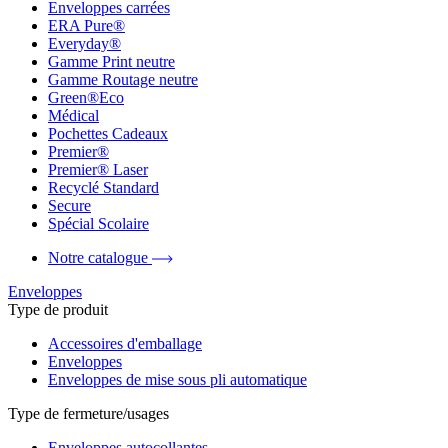
Enveloppes carrées
ERA Pure®
Everyday®
Gamme Print neutre
Gamme Routage neutre
Green®Eco
Médical
Pochettes Cadeaux
Premier®
Premier® Laser
Recyclé Standard
Secure
Spécial Scolaire
Notre catalogue
Enveloppes
Type de produit
Accessoires d'emballage
Enveloppes
Enveloppes de mise sous pli automatique
Type de fermeture/usages
Enveloppes autocollantes