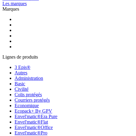
Les marques
Marques
Lignes de produits
3 Epis®
Autres
Administration
Basic
Civilité
Colis protégés
Courriers protégés
Economique
Ecopack+ By GPV
Envel'matic®Era Pure
Envel'matic®Flat
Envel'matic®Office
Envel'matic®Pro