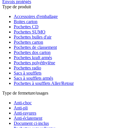
Envois protégés
Type de produit
Accessoires d'emballage
Boites carton
Pochettes CD
Pochettes SUMO
Pochettes bulles d'air
Pochettes carton
Pochettes de classement
Pochettes dos carton
Pochettes kraft armés
Pochettes polyéthylène
Pochettes radio
Sacs à soufflets
Sacs à soufflets armés
Pochettes à soufflets Aller/Retour
Type de fermeture/usages
Anti-choc
Anti-pli
Anti-rayures
Anti-éclatement
Document ci-inclus