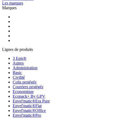
Les marques
Marques
Lignes de produits
3 Epis®
Autres
Administration
Basic
Civilité
Colis protégés
Courriers protégés
Economique
Ecopack+ By GPV
Envel'matic®Era Pure
Envel'matic®Flat
Envel'matic®Office
Envel'matic®Pro