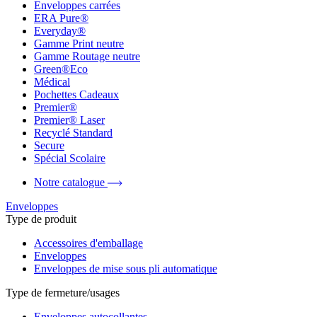
Enveloppes carrées
ERA Pure®
Everyday®
Gamme Print neutre
Gamme Routage neutre
Green®Eco
Médical
Pochettes Cadeaux
Premier®
Premier® Laser
Recyclé Standard
Secure
Spécial Scolaire
Notre catalogue
Enveloppes
Type de produit
Accessoires d'emballage
Enveloppes
Enveloppes de mise sous pli automatique
Type de fermeture/usages
Enveloppes autocollantes