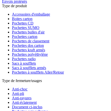
Envois protégés
Type de produit
Accessoires d'emballage
Boites carton
Pochettes CD
Pochettes SUMO
Pochettes bulles d'air
Pochettes carton
Pochettes de classement
Pochettes dos carton
Pochettes kraft armés
Pochettes polyéthylène
Pochettes radio
Sacs à soufflets
Sacs à soufflets armés
Pochettes à soufflets Aller/Retour
Type de fermeture/usages
Anti-choc
Anti-pli
Anti-rayures
Anti-éclatement
Document ci-inclus