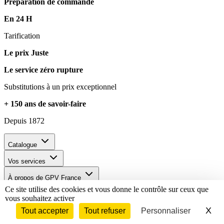
Préparation de commande
En 24 H
Tarification
Le prix Juste
Le service zéro rupture
Substitutions à un prix exceptionnel
+ 150 ans de savoir-faire
Depuis 1872
Catalogue
Vos services
À propos de GPV France
Ce site utilise des cookies et vous donne le contrôle sur ceux que
Je personnalise
vous souhaitez activer
X
Ma
Tout accepter
Tout refuser
Personnaliser