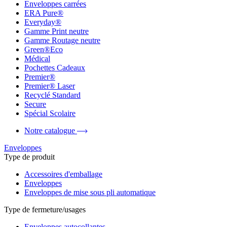
Enveloppes carrées
ERA Pure®
Everyday®
Gamme Print neutre
Gamme Routage neutre
Green®Eco
Médical
Pochettes Cadeaux
Premier®
Premier® Laser
Recyclé Standard
Secure
Spécial Scolaire
Notre catalogue
Enveloppes
Type de produit
Accessoires d'emballage
Enveloppes
Enveloppes de mise sous pli automatique
Type de fermeture/usages
Enveloppes autocollantes