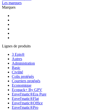
Les marques
Marques
Lignes de produits
3 Epis®
Autres
Administration
Basic
Civilité
Colis protégés
Courriers protégés
Economique
Ecopack+ By GPV
Envel'matic®Era Pure
Envel'matic®Flat
Envel'matic®Office
Envel'matic®Pro