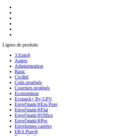
Lignes de produits
3 Epis®
Autres
Administration
Basic
Civilité
Colis protégés
Courriers protégés
Economique
Ecopack+ By GPV
Envel'matic®Era Pure
Envel'matic®Flat
Envel'matic®Office
Envel'matic®Pro
Enveloppes carrées
ERA Pure®