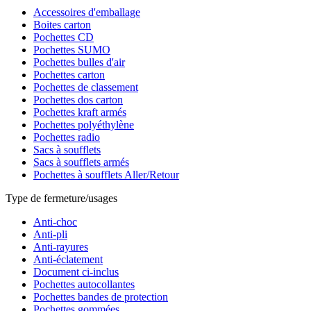
Accessoires d'emballage
Boites carton
Pochettes CD
Pochettes SUMO
Pochettes bulles d'air
Pochettes carton
Pochettes de classement
Pochettes dos carton
Pochettes kraft armés
Pochettes polyéthylène
Pochettes radio
Sacs à soufflets
Sacs à soufflets armés
Pochettes à soufflets Aller/Retour
Type de fermeture/usages
Anti-choc
Anti-pli
Anti-rayures
Anti-éclatement
Document ci-inclus
Pochettes autocollantes
Pochettes bandes de protection
Pochettes gommées