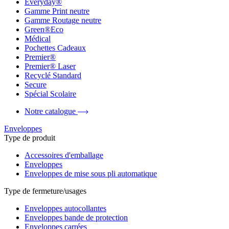
Everyday®
Gamme Print neutre
Gamme Routage neutre
Green®Eco
Médical
Pochettes Cadeaux
Premier®
Premier® Laser
Recyclé Standard
Secure
Spécial Scolaire
Notre catalogue
Enveloppes
Type de produit
Accessoires d'emballage
Enveloppes
Enveloppes de mise sous pli automatique
Type de fermeture/usages
Enveloppes autocollantes
Enveloppes bande de protection
Enveloppes carrées