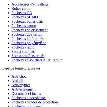
Accessoires d'emballage
Boites carton
Pochettes CD
Pochettes SUMO
Pochettes bulles d'air
Pochettes carton
Pochettes de classement
Pochettes dos carton
Pochettes kraft armés
Pochettes polyéthylène
Pochettes radio
Sacs à soufflets
Sacs à soufflets armés
Pochettes à soufflets Aller/Retour
Type de fermeture/usages
Anti-choc
Anti-pli
Anti-rayures
Anti-éclatement
Document ci-inclus
Pochettes autocollantes
Pochettes bandes de protection
Pochettes gommées