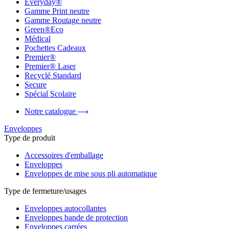
Everyday®
Gamme Print neutre
Gamme Routage neutre
Green®Eco
Médical
Pochettes Cadeaux
Premier®
Premier® Laser
Recyclé Standard
Secure
Spécial Scolaire
Notre catalogue
Enveloppes
Type de produit
Accessoires d'emballage
Enveloppes
Enveloppes de mise sous pli automatique
Type de fermeture/usages
Enveloppes autocollantes
Enveloppes bande de protection
Enveloppes carrées