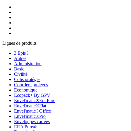
Lignes de produits
3 Epis®
Autres
Administration
Basic
Civilité
Colis protégés
Courriers protégés
Economique
Ecopack+ By GPV
Envel'matic®Era Pure
Envel'matic®Flat
Envel'matic®Office
Envel'matic®Pro
Enveloppes carrées
ERA Pure®