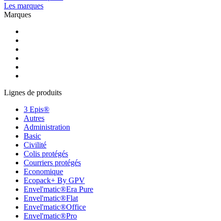
Les marques
Marques
Lignes de produits
3 Epis®
Autres
Administration
Basic
Civilité
Colis protégés
Courriers protégés
Economique
Ecopack+ By GPV
Envel'matic®Era Pure
Envel'matic®Flat
Envel'matic®Office
Envel'matic®Pro