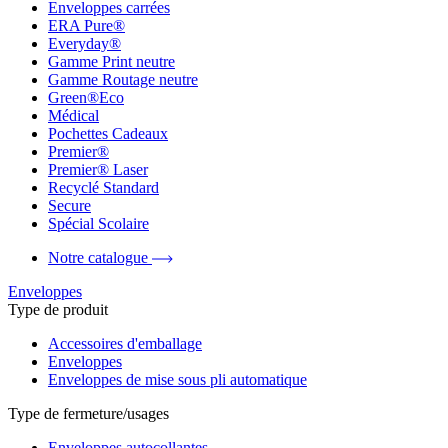
Enveloppes carrées
ERA Pure®
Everyday®
Gamme Print neutre
Gamme Routage neutre
Green®Eco
Médical
Pochettes Cadeaux
Premier®
Premier® Laser
Recyclé Standard
Secure
Spécial Scolaire
Notre catalogue
Enveloppes
Type de produit
Accessoires d'emballage
Enveloppes
Enveloppes de mise sous pli automatique
Type de fermeture/usages
Enveloppes autocollantes