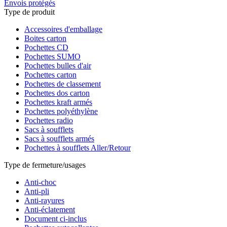
Envois protégés
Type de produit
Accessoires d'emballage
Boites carton
Pochettes CD
Pochettes SUMO
Pochettes bulles d'air
Pochettes carton
Pochettes de classement
Pochettes dos carton
Pochettes kraft armés
Pochettes polyéthylène
Pochettes radio
Sacs à soufflets
Sacs à soufflets armés
Pochettes à soufflets Aller/Retour
Type de fermeture/usages
Anti-choc
Anti-pli
Anti-rayures
Anti-éclatement
Document ci-inclus