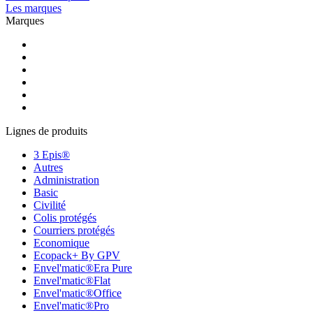
Les marques
Marques
Lignes de produits
3 Epis®
Autres
Administration
Basic
Civilité
Colis protégés
Courriers protégés
Economique
Ecopack+ By GPV
Envel'matic®Era Pure
Envel'matic®Flat
Envel'matic®Office
Envel'matic®Pro