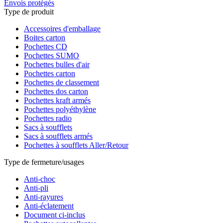
Envois protégés
Type de produit
Accessoires d'emballage
Boites carton
Pochettes CD
Pochettes SUMO
Pochettes bulles d'air
Pochettes carton
Pochettes de classement
Pochettes dos carton
Pochettes kraft armés
Pochettes polyéthylène
Pochettes radio
Sacs à soufflets
Sacs à soufflets armés
Pochettes à soufflets Aller/Retour
Type de fermeture/usages
Anti-choc
Anti-pli
Anti-rayures
Anti-éclatement
Document ci-inclus