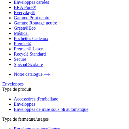
Enveloppes carrées
ERA Pure®
Everyday®
Gamme Print neutre
Gamme Routage neutre
Green®Eco
Médical
Pochettes Cadeaux
Premier®
Premier® Laser
Recyclé Standard
Secure
Spécial Scolaire
Notre catalogue
Enveloppes
Type de produit
Accessoires d'emballage
Enveloppes
Enveloppes de mise sous pli automatique
Type de fermeture/usages
Enveloppes autocollantes