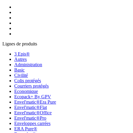
Lignes de produits
3 Epis®
Autres
Administration
Basic
Civilité
Colis protégés
Courriers protégés
Economique
Ecopack+ By GPV
Envel'matic®Era Pure
Envel'matic®Flat
Envel'matic®Office
Envel'matic®Pro
Enveloppes carrées
ERA Pure®