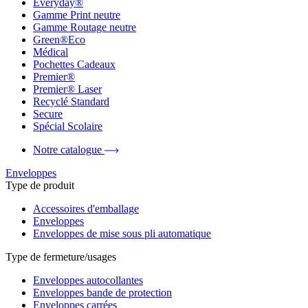
Everyday®
Gamme Print neutre
Gamme Routage neutre
Green®Eco
Médical
Pochettes Cadeaux
Premier®
Premier® Laser
Recyclé Standard
Secure
Spécial Scolaire
Notre catalogue
Enveloppes
Type de produit
Accessoires d'emballage
Enveloppes
Enveloppes de mise sous pli automatique
Type de fermeture/usages
Enveloppes autocollantes
Enveloppes bande de protection
Enveloppes carrées