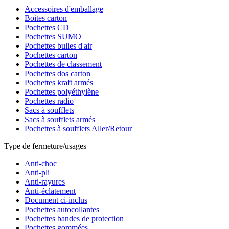
Accessoires d'emballage
Boites carton
Pochettes CD
Pochettes SUMO
Pochettes bulles d'air
Pochettes carton
Pochettes de classement
Pochettes dos carton
Pochettes kraft armés
Pochettes polyéthylène
Pochettes radio
Sacs à soufflets
Sacs à soufflets armés
Pochettes à soufflets Aller/Retour
Type de fermeture/usages
Anti-choc
Anti-pli
Anti-rayures
Anti-éclatement
Document ci-inclus
Pochettes autocollantes
Pochettes bandes de protection
Pochettes gommées