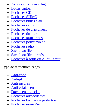
Accessoires d'emballage
Boites carton
Pochettes CD
Pochettes SUMO
Pochettes bulles d'air
Pochettes carton
Pochettes de classement
Pochettes dos carton
Pochettes kraft armés
Pochettes polyéthylène
Pochettes radio
Sacs à soufflets
Sacs à soufflets armés
Pochettes à soufflets Aller/Retour
Type de fermeture/usages
Anti-choc
Anti-pli
Anti-rayures
Anti-éclatement
Document ci-inclus
Pochettes autocollantes
Pochettes bandes de protection
Pochettes gommées