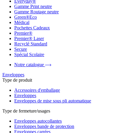
Everyday®
Gamme Print neutre
Gamme Routage neutre
Green®Eco
Médical
Pochettes Cadeaux
Premier®
Premier® Laser
Recyclé Standard
Secure
Spécial Scolaire
Notre catalogue
Enveloppes
Type de produit
Accessoires d'emballage
Enveloppes
Enveloppes de mise sous pli automatique
Type de fermeture/usages
Enveloppes autocollantes
Enveloppes bande de protection
Enveloppes carrées