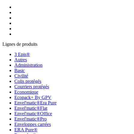
Lignes de produits
3 Epis®
Autres
Administration
Basic
Civilité
Colis protégés
Courriers protégés
Economique
Ecopack+ By GPV
Envel'matic®Era Pure
Envel'matic®Flat
Envel'matic®Office
Envel'matic®Pro
Enveloppes carrées
ERA Pure®