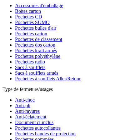
Accessoires d'emballage
Boites carton
Pochettes CD
Pochettes SUMO
Pochettes bulles d'air
Pochettes carton
Pochettes de classement
Pochettes dos carton
Pochettes kraft armés
Pochettes polyéthylène
Pochettes radio
Sacs à soufflets
Sacs à soufflets armés
Pochettes à soufflets Aller/Retour
Type de fermeture/usages
Anti-choc
Anti-pli
Anti-rayures
Anti-éclatement
Document ci-inclus
Pochettes autocollantes
Pochettes bandes de protection
Pochettes gommées