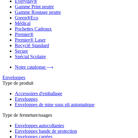
Everyday®
Gamme Print neutre
Gamme Routage neutre
Green®Eco
Médical
Pochettes Cadeaux
Premier®
Premier® Laser
Recyclé Standard
Secure
Spécial Scolaire
Notre catalogue
Enveloppes
Type de produit
Accessoires d'emballage
Enveloppes
Enveloppes de mise sous pli automatique
Type de fermeture/usages
Enveloppes autocollantes
Enveloppes bande de protection
Enveloppes carrées