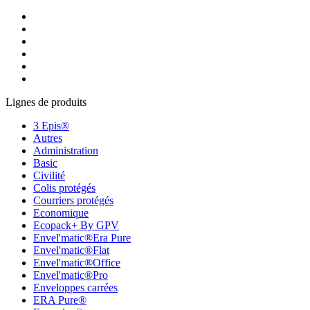
Lignes de produits
3 Epis®
Autres
Administration
Basic
Civilité
Colis protégés
Courriers protégés
Economique
Ecopack+ By GPV
Envel'matic®Era Pure
Envel'matic®Flat
Envel'matic®Office
Envel'matic®Pro
Enveloppes carrées
ERA Pure®